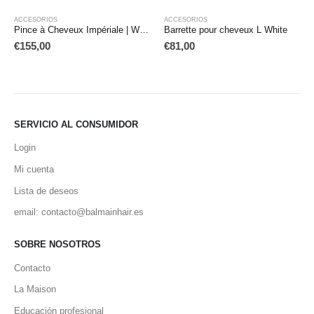
ACCESORIOS
ACCESORIOS
Pince à Cheveux Impériale | White/Black
Barrette pour cheveux L White
€
155,00
€
81,00
SERVICIO AL CONSUMIDOR
Login
Mi cuenta
Lista de deseos
email: contacto@balmainhair.es
SOBRE NOSOTROS
Contacto
La Maison
Educación profesional