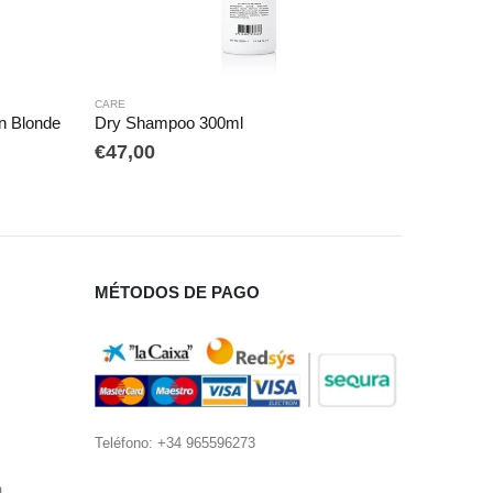
CARE
,
HOMBRE
0ml
Balma
€
70,00
MÉTODOS DE PAGO
Teléfono: +34 965596273
a