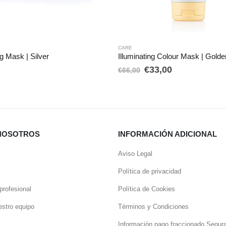
CARE
CARE
Illuminating Colour Mask | Golden Blonde
Dry Shampoo 30
El
El
€
33,00
€
47,00
€
66,00
precio
precio
original
actual
era:
es:
€66,00.
€33,00.
NOSOTROS
INFORMACIÓN ADICIONAL
Aviso Legal
Política de privacidad
profesional
Política de Cookies
estro equipo
Términos y Condiciones
Información pago fraccionado Sequr