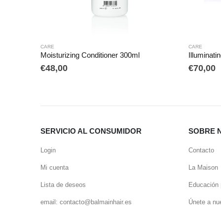
CARE
tioner 300ml
Illuminating Mask | Silver
€
70,00
SERVICIO AL CONSUMIDOR
SOBRE 
Login
Contacto
Mi cuenta
La Maison
Lista de deseos
Educación 
email: contacto@balmainhair.es
Únete a nu