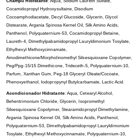
Champú Hidratante
: Aqua, Sodium Laureth Sulfate,
Cocamidopropyl Hydroxysultaine, Disodium
Cocoamphodiacetate, Decyl Glucoside, Glycerin, Glycol
Distearate, Argania Spinosa Kernel Oil, Silk Amino Acids,
Panthenol, Polyquaternium-53, Cocamidopropyl Betaine,
Laureth-4, Dimethylpabamidopropyl Lauryldimonium Tosylate,
Ethylhexyl Methoxycinnamate,
Amodimethicone/Morpholinomethyl Silsesquioxane Copolymer,
Peg/Ppg-15/15 Dimethicone, Trideceth-5, Polyquaternium-10,
Parfum, Xanthan Gum, Peg-18 Glyceryl Oleate/Cocoate,
Phenoxyethanol, Iodopropynyl Butylcarbamate, Lactic Acid.
Acondicionador Hidratante
: Aqua, Cetearyl Alcohol,
Behentrimonium Chloride, Glycerin, Isopromethyl
Silsesquioxane Copolymer, Stearamidopropyl Dimethylamine,
Argania Spinosa Kernel Oil, Silk Amino Acids, Panthenol,
Polyquaternium-53, Dimethylpabamidopropyl Lauryldimonium
Tosylate, Ethylhexyl Methoxycinnamate, Polyquaternium-10,