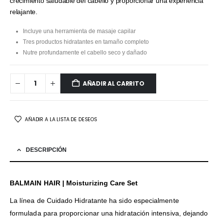
crecimiento saludable del cabello y proporcionar una experiencia
relajante.
Incluye una herramienta de masaje capilar
Tres productos hidratantes en tamaño completo
Nutre profundamente el cabello seco y dañado
AÑADIR AL CARRITO
AÑADIR A LA LISTA DE DESEOS
DESCRIPCIÓN
BALMAIN HAIR | Moisturizing Care Set
La línea de Cuidado Hidratante ha sido especialmente
formulada para proporcionar una hidratación intensiva, dejando