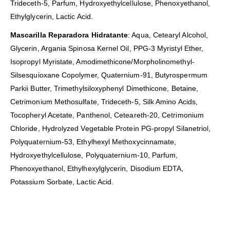
Trideceth-5, Parfum, Hydroxyethylcellulose, Phenoxyethanol,
Ethylglycerin, Lactic Acid.
Mascarilla Reparadora Hidratante
: Aqua, Cetearyl Alcohol,
Glycerin, Argania Spinosa Kernel Oil, PPG-3 Myristyl Ether,
Isopropyl Myristate, Amodimethicone/Morpholinomethyl-
Silsesquioxane Copolymer, Quaternium-91, Butyrospermum
Parkii Butter, Trimethylsiloxyphenyl Dimethicone, Betaine,
Cetrimonium Methosulfate, Trideceth-5, Silk Amino Acids,
Tocopheryl Acetate, Panthenol, Ceteareth-20, Cetrimonium
Chloride, Hydrolyzed Vegetable Protein PG-propyl Silanetriol,
Polyquaternium-53, Ethylhexyl Methoxycinnamate,
Hydroxyethylcellulose, Polyquaternium-10, Parfum,
Phenoxyethanol, Ethylhexylglycerin, Disodium EDTA,
Potassium Sorbate, Lactic Acid.