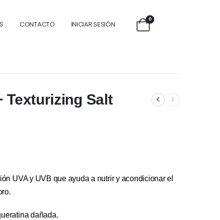
0
S
CONTACTO
INICIAR SESIÓN
 Texturizing Salt
ción UVA y UVB que ayuda a nutrir y acondicionar el
oro.
queratina dañada.