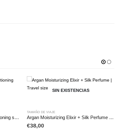
SIN EXISTENCIAS
TAMAÑO DE VIAJE
TAMAÑO DE 
Dry Shampoo + Leave-in Conditioning spray | Travel size
Argan Moisturizing Elixir + Silk Perfume | Travel size
Couleurs 
€
38,00
€
58,00