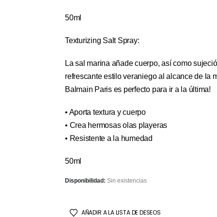
50ml
Texturizing Salt Spray:
La sal marina añade cuerpo, así como sujeción
refrescante estilo veraniego al alcance de la 
Balmain Paris es perfecto para ir a la última!
• Aporta textura y cuerpo
• Crea hermosas olas playeras
• Resistente a la humedad
50ml
Disponibilidad:
Sin existencias
AÑADIR A LA LISTA DE DESEOS