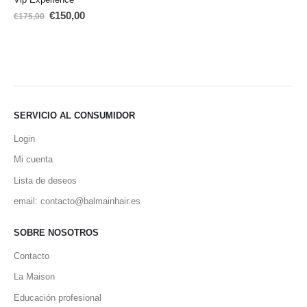
El
El
€
150,00
€
175,00
precio
precio
original
actual
era:
es:
€175,00.
€150,00.
SERVICIO AL CONSUMIDOR
Login
Mi cuenta
Lista de deseos
email: contacto@balmainhair.es
SOBRE NOSOTROS
Contacto
La Maison
Educación profesional