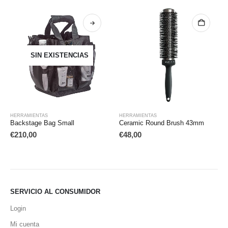
TENCIAS
HERRAMIENTAS
HERRAMIENTAS
,
SETS
mall
Ceramic Round Brush 43mm
Golden | Spa Brush
€
48,00
€
234,00
SERVICIO AL CONSUMIDOR
Login
Mi cuenta