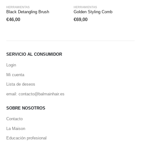
RRAMIENTAS
HERRAMIENTAS
HERRA
ack Detangling Brush
Golden Styling Comb
Back
46,00
€
69,00
€
210
SERVICIO AL CONSUMIDOR
Login
Mi cuenta
Lista de deseos
email: contacto@balmainhair.es
SOBRE NOSOTROS
Contacto
La Maison
Educación profesional